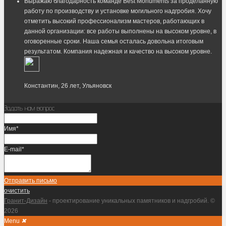
Выражаю благодарность команде Best Monuments за проделанную
работу по производству и установке могильного надгробия. Хочу
отметить высокий профессионализм мастеров, работающих в
данной организации: все работы выполнены на высоком уровне, в
оговоренные сроки. Наша семья осталась довольна итоговым
результатом. Компания надежная и качество на высоком уровне.
Константин, 26 лет, Ульяновск
Задать нам вопрос
Имя*
E-mail*
Отправить письмо
очистить
Гранит-Дизайн
- проектирование уникальных памятников и надгробий. ©
2026
Menu
✖