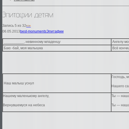
Эпитафии детям
Запись 5 из 32
‹
‹
›
›
06.05.2013
best-monuments
Эпитафии
__________, невинному младенцу
Ангелу мо
Баю -бай, моя малышка
Всё кончи
Господь, 
Наш малыш уснул
Нашего са
Нашему маленькому ангелу,
Ты — наша
Вернувшемуся на небеса
Ты — наша