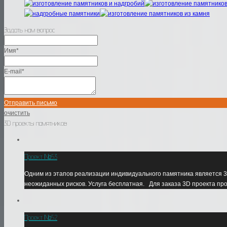
Задать нам вопрос
Имя*
E-mail*
Отправить письмо
очистить
3D проекты памятников
Проект №53
Одним из этапов реализации индивидуального памятника является 3
неожиданных рисков. Услуга бесплатная. Для заказа 3D проекта пр
Проект №52