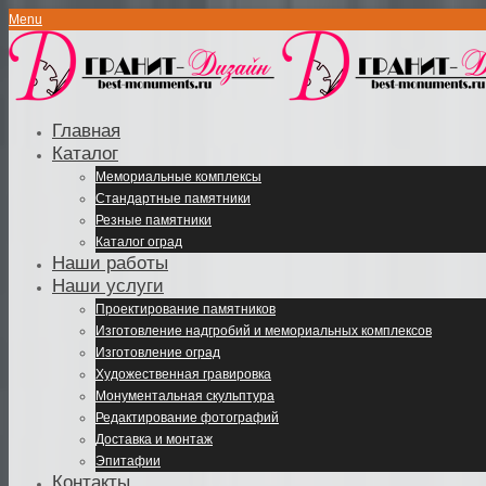
Menu
Главная
Каталог
Мемориальные комплексы
Стандартные памятники
Резные памятники
Каталог оград
Наши работы
Наши услуги
Проектирование памятников
Изготовление надгробий и мемориальных комплексов
Изготовление оград
Художественная гравировка
Монументальная скульптура
Редактирование фотографий
Доставка и монтаж
Эпитафии
Контакты