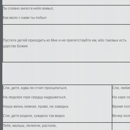
Ты словно ангел в небо взмыл,
Как мало с нами ты побыл
Пустите детей приходить ко Мне и не препятствуйте им, ибо таковых есть
царство Божие
Спи, дитя, едва ли стоит просыпаться,
Спи, люби
На людское горе сердцу надрываться.
На заре со
Наша жизнь земная, право, не завидна.
Время пол
Спи, дитя родное, суждено так видно
Вечер хол
Тебя, малыш, лелеяли, растили,