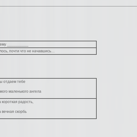
ему __________
лось, почти что не начавшись…
мы отдаем тебе
мого маленького ангела
 короткая радость,
 вечная скорбь